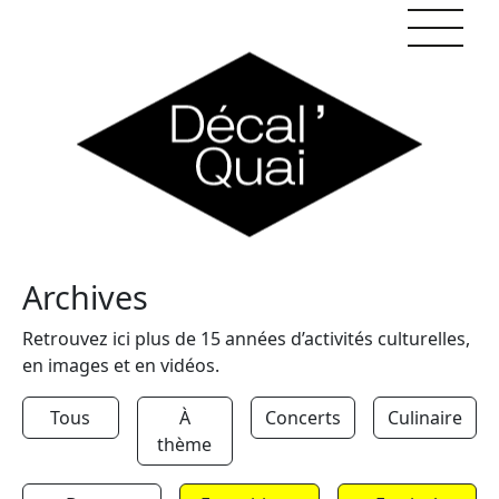
Skip to content
Archives
Retrouvez ici plus de 15 années d’activités culturelles,
en images et en vidéos.
Tous
À
Concerts
Culinaire
thème