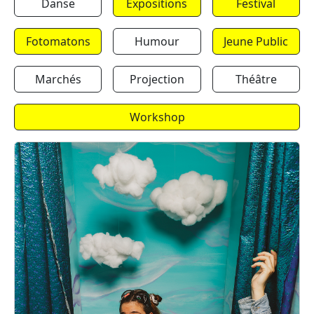
Danse
Expositions
Festival
Fotomatons
Humour
Jeune Public
Marchés
Projection
Théâtre
Workshop