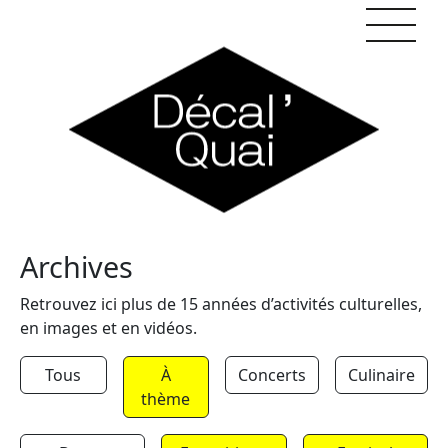
Skip to content
Archives
Retrouvez ici plus de 15 années d’activités culturelles,
en images et en vidéos.
Tous
À
Concerts
Culinaire
thème