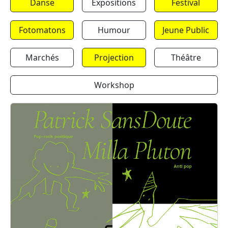
Danse
Expositions
Festival
Fotomatons
Humour
Jeune Public
Marchés
Projection
Théâtre
Workshop