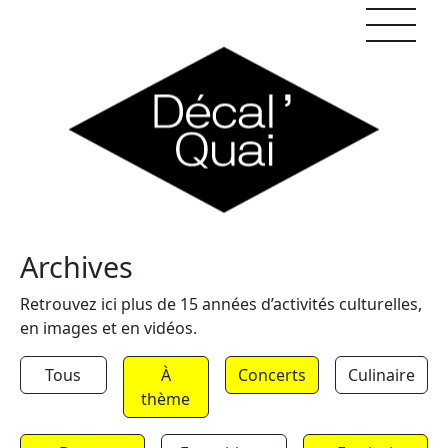
Skip to content
Archives
Retrouvez ici plus de 15 années d’activités culturelles,
en images et en vidéos.
Tous
À
Concerts
Culinaire
thème