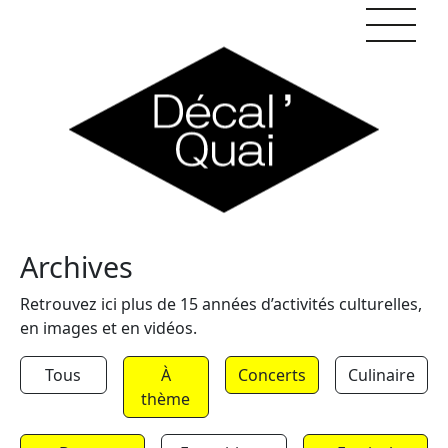
Skip to content
Archives
Retrouvez ici plus de 15 années d’activités culturelles,
en images et en vidéos.
Tous
À
Concerts
Culinaire
thème