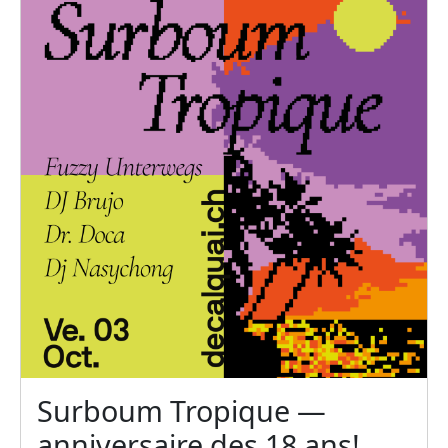
Surboum Tropique —
anniversaire des 18 ans!