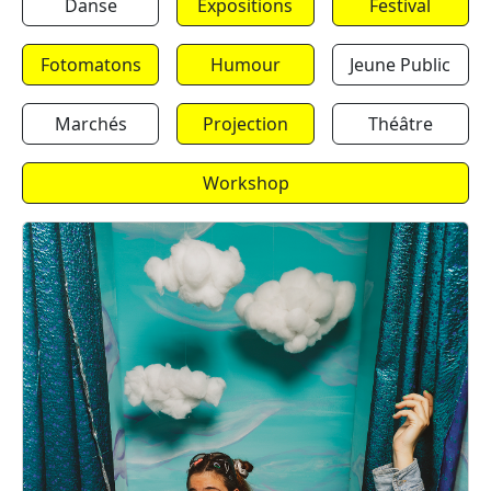
Danse
Expositions
Festival
Fotomatons
Humour
Jeune Public
Marchés
Projection
Théâtre
Workshop