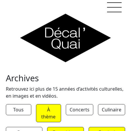
Skip to content
Archives
Retrouvez ici plus de 15 années d’activités culturelles,
en images et en vidéos.
Tous
À
Concerts
Culinaire
thème