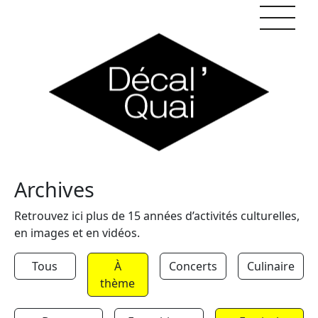
Skip to content
Archives
Retrouvez ici plus de 15 années d’activités culturelles,
en images et en vidéos.
Tous
À
Concerts
Culinaire
thème