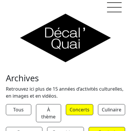
Skip to content
Archives
Retrouvez ici plus de 15 années d’activités culturelles,
en images et en vidéos.
Tous
À
Concerts
Culinaire
thème