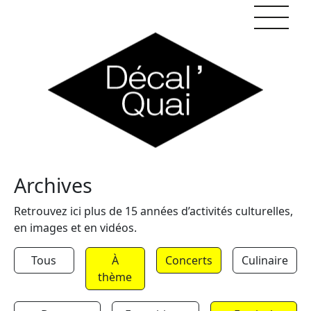
Skip to content
Archives
Retrouvez ici plus de 15 années d’activités culturelles,
en images et en vidéos.
Tous
À
Concerts
Culinaire
thème