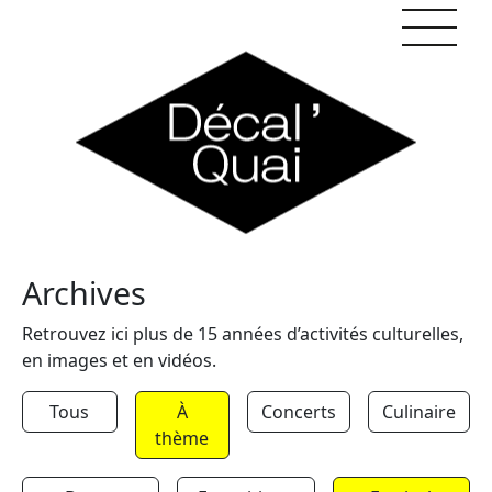
Skip to content
Archives
Retrouvez ici plus de 15 années d’activités culturelles,
en images et en vidéos.
Tous
À
Concerts
Culinaire
thème