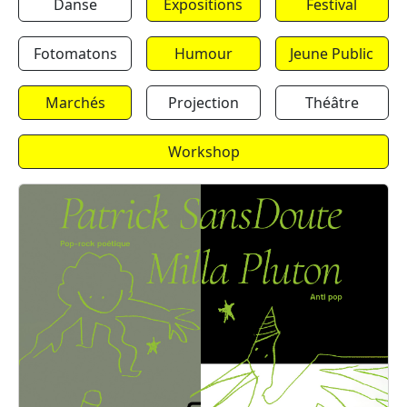
Danse
Expositions
Festival
Fotomatons
Humour
Jeune Public
Marchés
Projection
Théâtre
Workshop