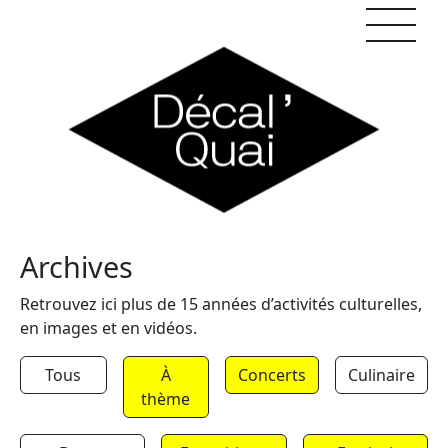
Skip to content
Archives
Retrouvez ici plus de 15 années d’activités culturelles,
en images et en vidéos.
Tous
À
Concerts
Culinaire
thème