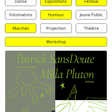
Danse
Expositions
Festival
Fotomatons
Humour
Jeune Public
Marchés
Projection
Théâtre
Workshop