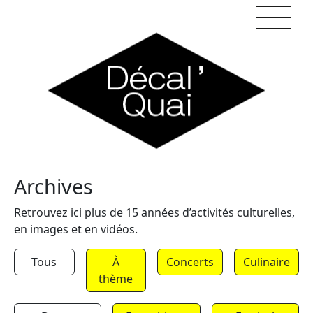
Skip to content
Archives
Retrouvez ici plus de 15 années d’activités culturelles,
en images et en vidéos.
Tous
À
Concerts
Culinaire
thème