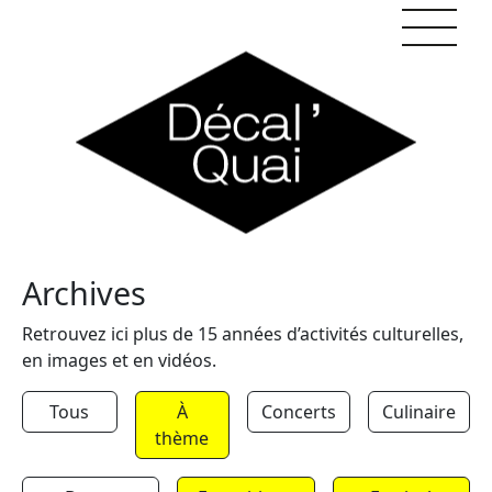
Skip to content
Archives
Retrouvez ici plus de 15 années d’activités culturelles,
en images et en vidéos.
Tous
À
Concerts
Culinaire
thème