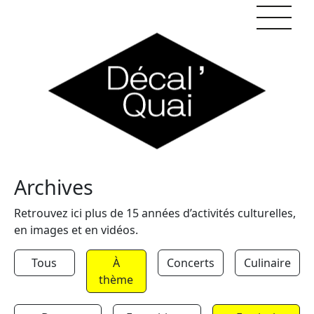
Skip to content
Archives
Retrouvez ici plus de 15 années d’activités culturelles,
en images et en vidéos.
Tous
À
Concerts
Culinaire
thème