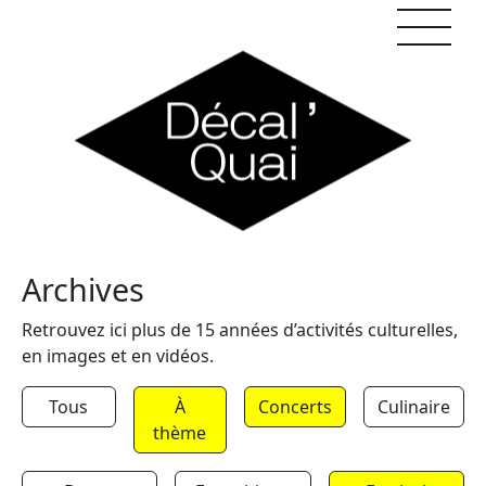
Skip to content
Archives
Retrouvez ici plus de 15 années d’activités culturelles,
en images et en vidéos.
Tous
À
Concerts
Culinaire
thème