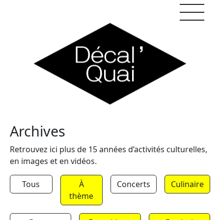
Skip to content
Archives
Retrouvez ici plus de 15 années d’activités culturelles,
en images et en vidéos.
Tous
À
Concerts
Culinaire
thème