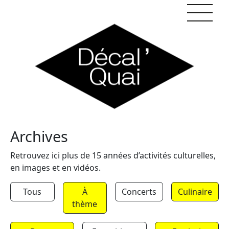
Skip to content
Archives
Retrouvez ici plus de 15 années d’activités culturelles,
en images et en vidéos.
Tous
À
Concerts
Culinaire
thème