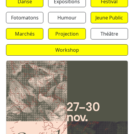
Danse
Expositions
Festival
Fotomatons
Humour
Jeune Public
Marchés
Projection
Théâtre
Workshop