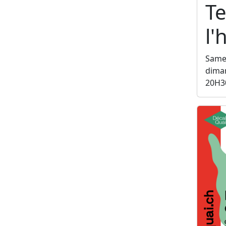
Te
l
Samed
diman
20H3