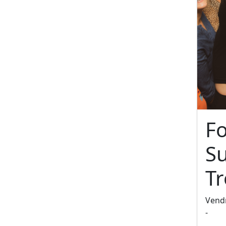
F
S
T
Vendr
-