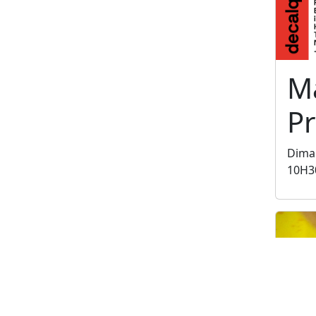
M
P
Dima
10H3