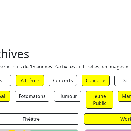
chives
ez ici plus de 15 années d’activités culturelles, en images et
s
À thème
Concerts
Culinaire
Dan
val
Fotomatons
Humour
Jeune
Mar
Public
Théâtre
Wor