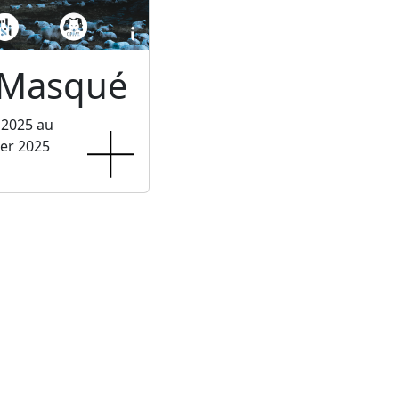
 Masqué
 2025 au
ier 2025