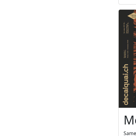
Me
Same