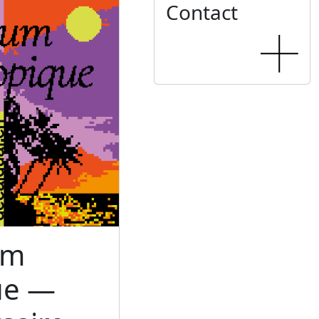
Contact
um
ue —