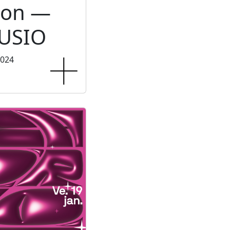
ion —
USIO
2024