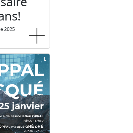
saire
ans!
re 2025