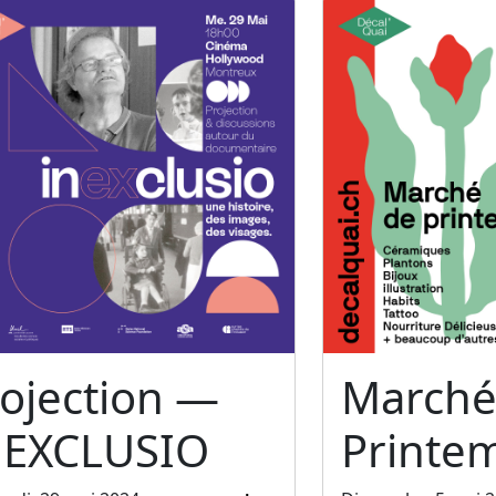
ojection —
Marché
NEXCLUSIO
Printe