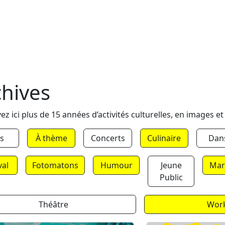
chives
ez ici plus de 15 années d’activités culturelles, en images et
s
À thème
Concerts
Culinaire
Dan
val
Fotomatons
Humour
Jeune
Mar
Public
Théâtre
Wor