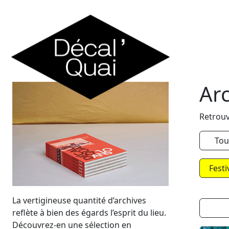
Skip to content
Ar
Retrouv
Tou
Festi
La vertigineuse quantité d’archives
reflète à bien des égards l’esprit du lieu.
Découvrez-en une sélection en