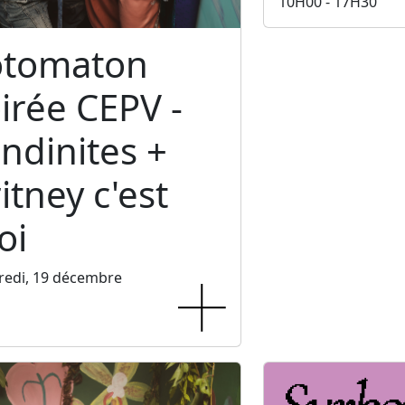
10H00 - 17H30
otomaton
irée CEPV -
ndinites +
itney c'est
oi
redi, 19 décembre