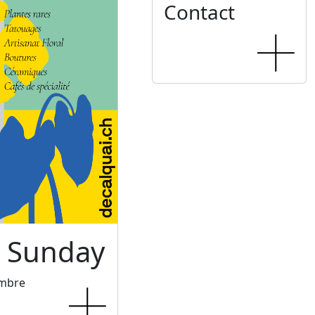
Contact
c Sunday
embre