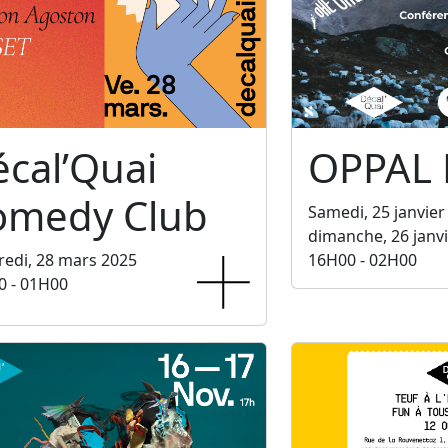
cal’Quai
OPPAL
omedy Club
Samedi, 25 janvier
dimanche, 26 janv
edi, 28 mars 2025
16H00 - 02H00
0 - 01H00