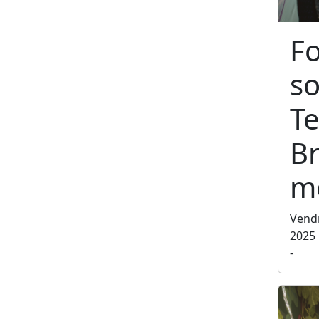
F
so
Te
Br
m
Vend
2025
-