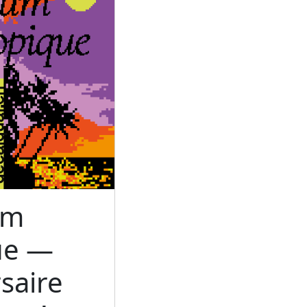
um
ue —
saire