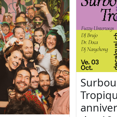
Surbo
Tropiq
anniver