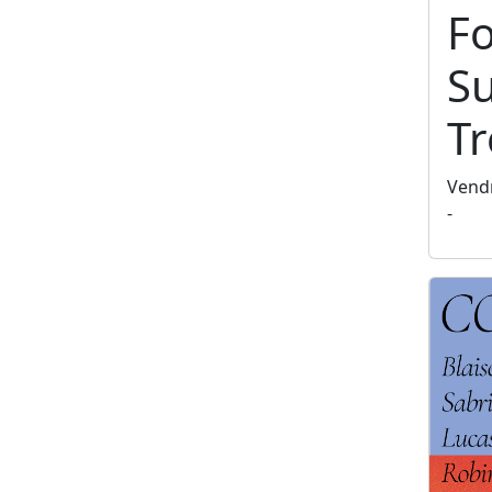
F
S
T
Vendr
-