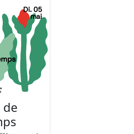
 de
mps