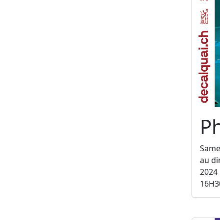
Ph
Same
au d
2024
16H3