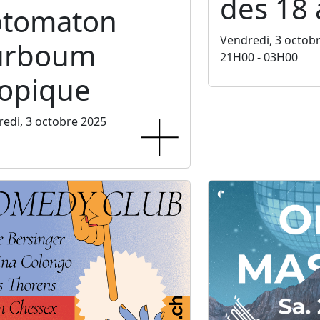
des 18 
otomaton
Vendredi, 3 octob
urboum
21H00 - 03H00
ropique
edi, 3 octobre 2025