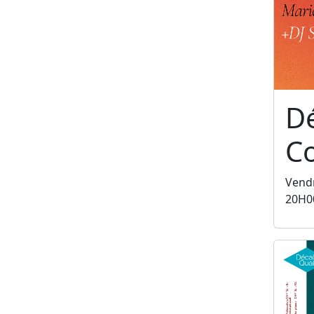
Dé
C
Vendr
20H0