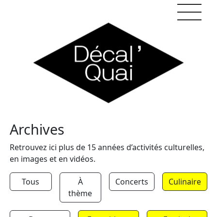
Skip to content
Archives
Retrouvez ici plus de 15 années d’activités culturelles,
en images et en vidéos.
Tous
À
Concerts
Culinaire
thème