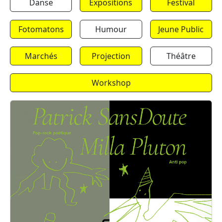
Danse
Expositions
Festival
Fotomatons
Humour
Jeune Public
Marchés
Projection
Théâtre
Workshop