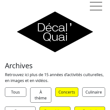
Skip to content
Archives
Retrouvez ici plus de 15 années d’activités culturelles,
en images et en vidéos.
Tous
À
Concerts
Culinaire
thème