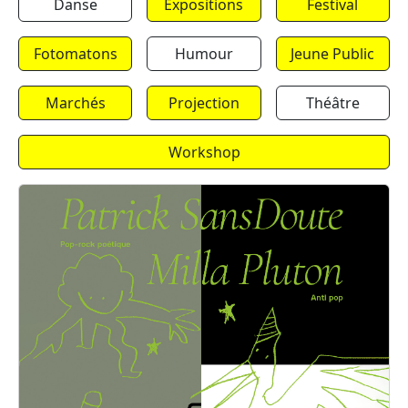
Danse
Expositions
Festival
Fotomatons
Humour
Jeune Public
Marchés
Projection
Théâtre
Workshop