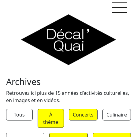
Skip to content
Archives
Retrouvez ici plus de 15 années d’activités culturelles,
en images et en vidéos.
Tous
À
Concerts
Culinaire
thème