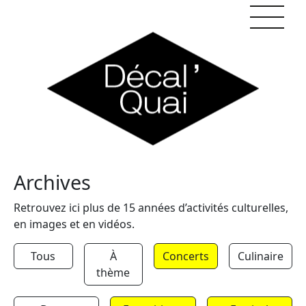
Skip to content
Archives
Retrouvez ici plus de 15 années d’activités culturelles,
en images et en vidéos.
Tous
À
Concerts
Culinaire
thème