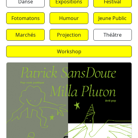
Danse
Expositions
Festival
Fotomatons
Humour
Jeune Public
Marchés
Projection
Théâtre
Workshop