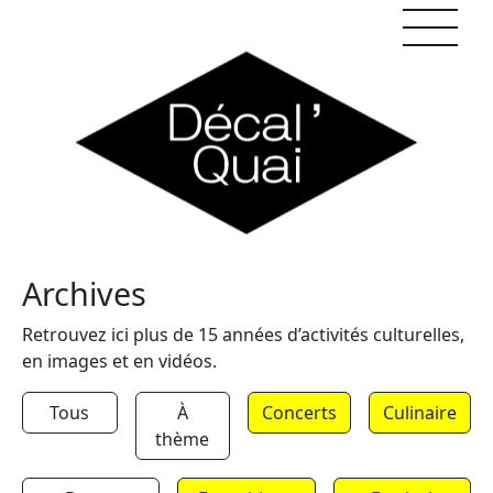
Skip to content
Archives
Retrouvez ici plus de 15 années d’activités culturelles,
en images et en vidéos.
Tous
À
Concerts
Culinaire
thème