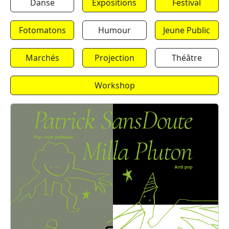
Danse
Expositions
Festival
Fotomatons
Humour
Jeune Public
Marchés
Projection
Théâtre
Workshop