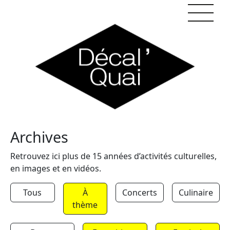
Skip to content
Archives
Retrouvez ici plus de 15 années d’activités culturelles,
en images et en vidéos.
Tous
À
Concerts
Culinaire
thème