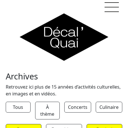
Skip to content
Archives
Retrouvez ici plus de 15 années d’activités culturelles,
en images et en vidéos.
Tous
À
Concerts
Culinaire
thème