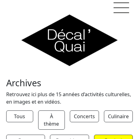
Skip to content
Archives
Retrouvez ici plus de 15 années d’activités culturelles,
en images et en vidéos.
Tous
À
Concerts
Culinaire
thème