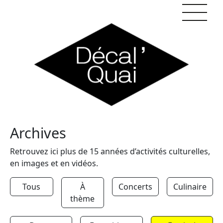
Skip to content
Archives
Retrouvez ici plus de 15 années d’activités culturelles,
en images et en vidéos.
Tous
À
Concerts
Culinaire
thème