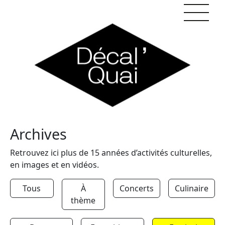
Skip to content
Archives
Retrouvez ici plus de 15 années d’activités culturelles,
en images et en vidéos.
Tous
À
Concerts
Culinaire
thème