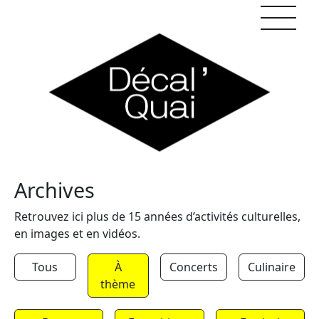
Skip to content
Archives
Retrouvez ici plus de 15 années d’activités culturelles,
en images et en vidéos.
Tous
À
Concerts
Culinaire
thème