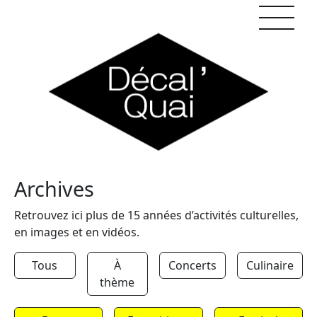
Skip to content
Archives
Retrouvez ici plus de 15 années d’activités culturelles,
en images et en vidéos.
Tous
À
Concerts
Culinaire
thème