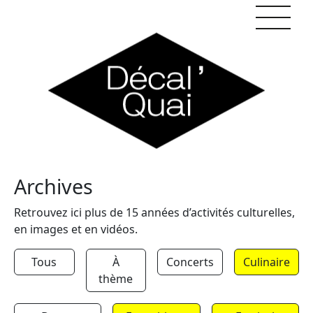
Skip to content
Archives
Retrouvez ici plus de 15 années d’activités culturelles,
en images et en vidéos.
Tous
À
Concerts
Culinaire
thème