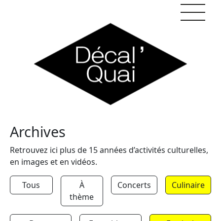
Skip to content
Archives
Retrouvez ici plus de 15 années d’activités culturelles,
en images et en vidéos.
Tous
À
Concerts
Culinaire
thème