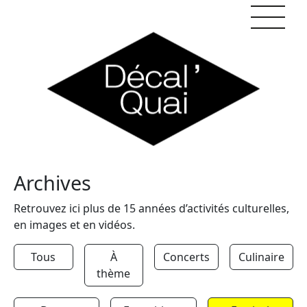
Skip to content
Archives
Retrouvez ici plus de 15 années d’activités culturelles,
en images et en vidéos.
Tous
À
Concerts
Culinaire
thème