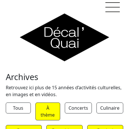
Skip to content
Archives
Retrouvez ici plus de 15 années d’activités culturelles,
en images et en vidéos.
Tous
À
Concerts
Culinaire
thème