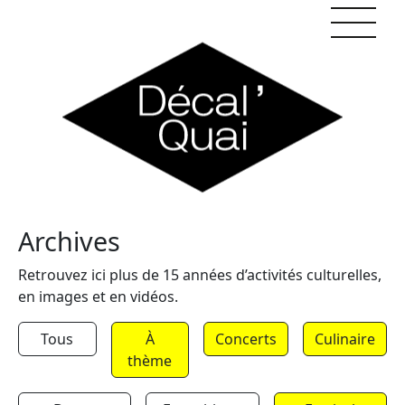
Skip to content
Archives
Retrouvez ici plus de 15 années d’activités culturelles,
en images et en vidéos.
Tous
À
Concerts
Culinaire
thème