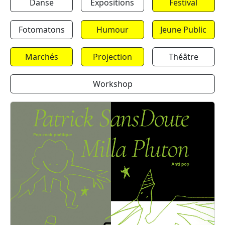
Danse
Expositions
Festival
Fotomatons
Humour
Jeune Public
Marchés
Projection
Théâtre
Workshop