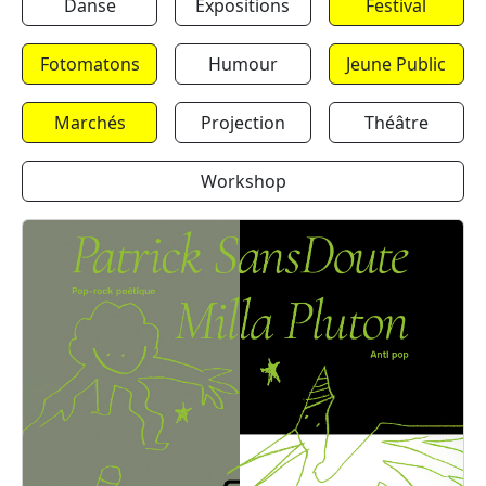
Danse
Expositions
Festival
Fotomatons
Humour
Jeune Public
Marchés
Projection
Théâtre
Workshop