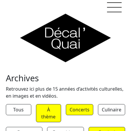
Skip to content
Archives
Retrouvez ici plus de 15 années d’activités culturelles,
en images et en vidéos.
Tous
À
Concerts
Culinaire
thème