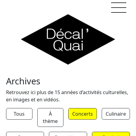
Skip to content
Archives
Retrouvez ici plus de 15 années d’activités culturelles,
en images et en vidéos.
Tous
À
Concerts
Culinaire
thème