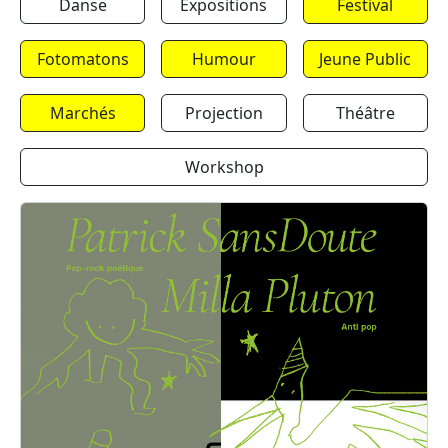
Danse
Expositions
Festival
Fotomatons
Humour
Jeune Public
Marchés
Projection
Théâtre
Workshop