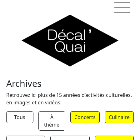
Skip to content
Archives
Retrouvez ici plus de 15 années d’activités culturelles,
en images et en vidéos.
Tous
À
Concerts
Culinaire
thème