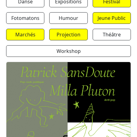
Danse
Expositions
Festival
Fotomatons
Humour
Jeune Public
Marchés
Projection
Théâtre
Workshop