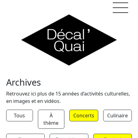
Skip to content
Archives
Retrouvez ici plus de 15 années d’activités culturelles,
en images et en vidéos.
Tous
À
Concerts
Culinaire
thème