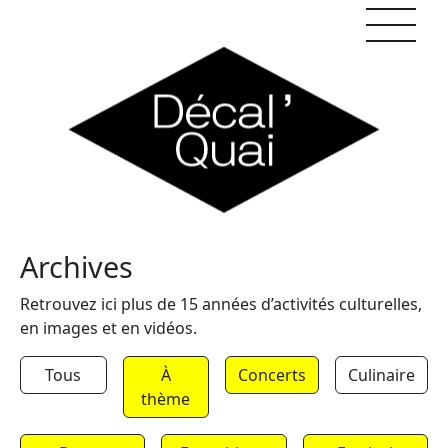
Skip to content
Archives
Retrouvez ici plus de 15 années d’activités culturelles,
en images et en vidéos.
Tous
À
Concerts
Culinaire
thème