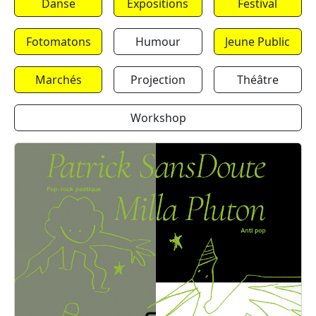
Danse
Expositions
Festival
Fotomatons
Humour
Jeune Public
Marchés
Projection
Théâtre
Workshop