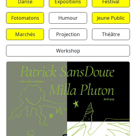
Danse
Expositions
Festival
Fotomatons
Humour
Jeune Public
Marchés
Projection
Théâtre
Workshop