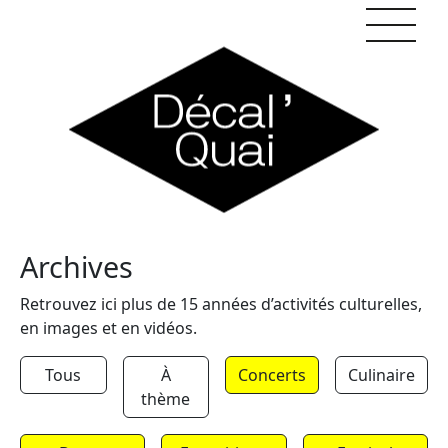
Skip to content
Archives
Retrouvez ici plus de 15 années d’activités culturelles,
en images et en vidéos.
Tous
À
Concerts
Culinaire
thème