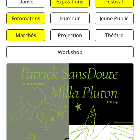
Danse
Expositions
Festival
Fotomatons
Humour
Jeune Public
Marchés
Projection
Théâtre
Workshop