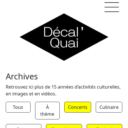
Skip to content
Archives
Retrouvez ici plus de 15 années d’activités culturelles,
en images et en vidéos.
Tous
À
Concerts
Culinaire
thème