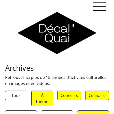
Skip to content
Archives
Retrouvez ici plus de 15 années d’activités culturelles,
en images et en vidéos.
Tous
À
Concerts
Culinaire
thème