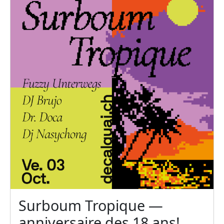
Surboum Tropique —
anniversaire des 18 ans!