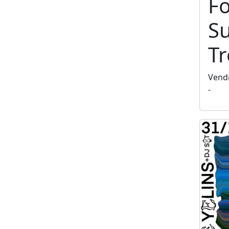
F
S
T
Vendr
-