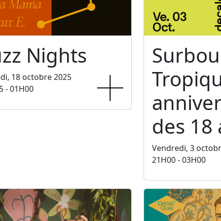
zz Nights
Surbo
Tropiq
i, 18 octobre 2025
5 - 01H00
anniver
des 18 
Vendredi, 3 octob
21H00 - 03H00