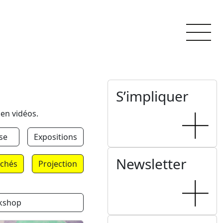
S’impliquer
 en vidéos.
se
Expositions
Newsletter
chés
Projection
kshop