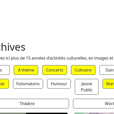
chives
ez ici plus de 15 années d’activités culturelles, en images et
s
À thème
Concerts
Culinaire
Dan
val
Fotomatons
Humour
Jeune
Mar
Public
Théâtre
Wor