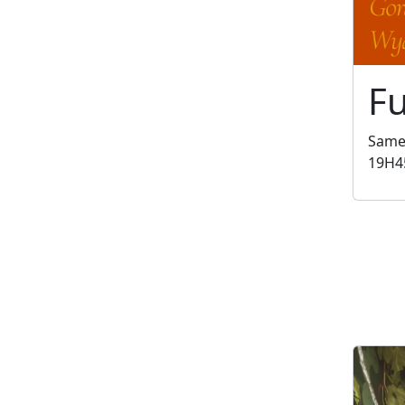
Fu
Samed
19H4