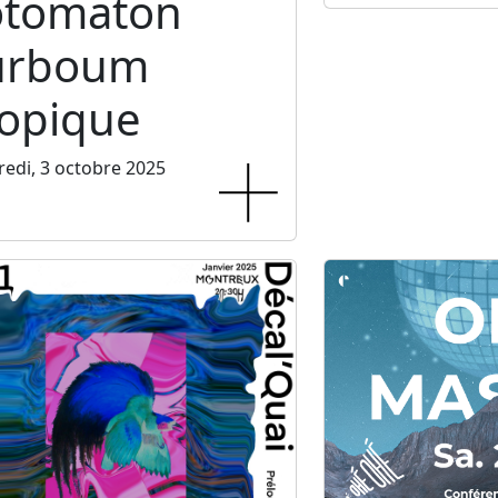
otomaton
urboum
ropique
edi, 3 octobre 2025