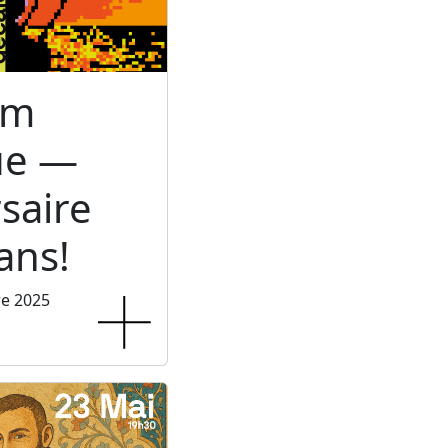
um
ue —
saire
ans!
re 2025