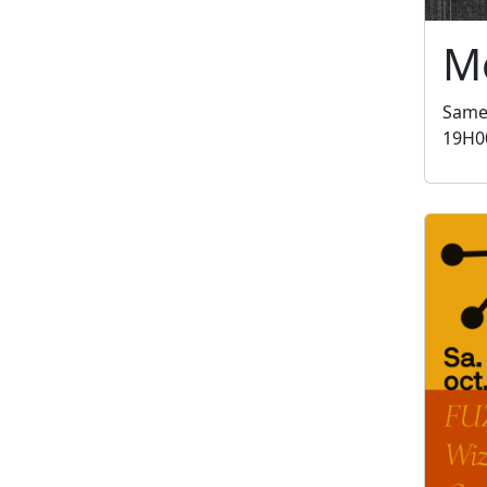
Mé
Same
19H0