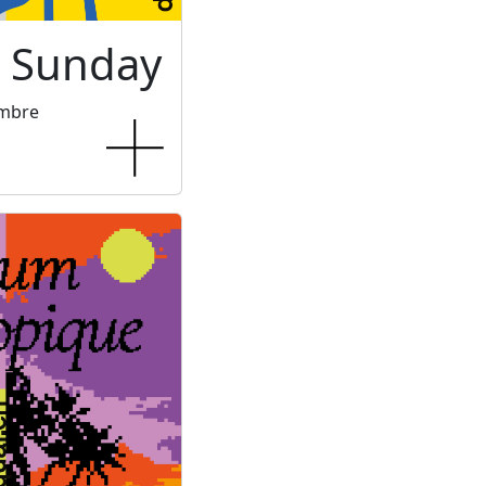
c Sunday
embre