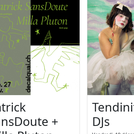
trick
Tendini
ansDoute +
DJs