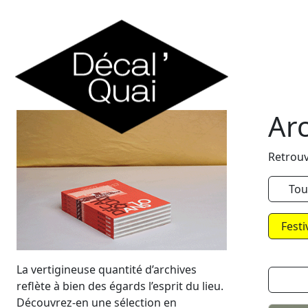
Skip to content
Ar
Retrouv
Tou
Festi
La vertigineuse quantité d’archives
reflète à bien des égards l’esprit du lieu.
Découvrez-en une sélection en