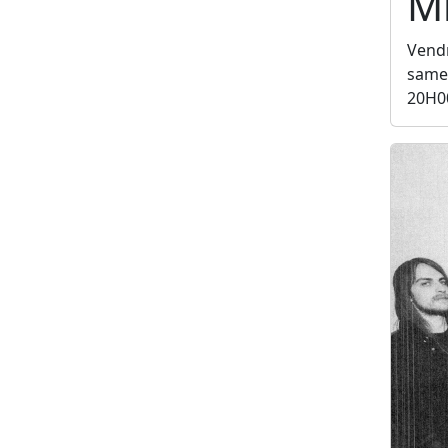
Mi
Vendr
samed
20H0