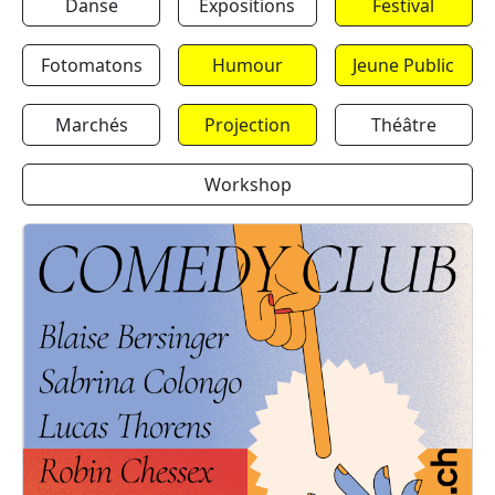
Danse
Expositions
Festival
Fotomatons
Humour
Jeune Public
Marchés
Projection
Théâtre
Workshop