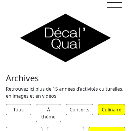
Skip to content
Archives
Retrouvez ici plus de 15 années d’activités culturelles,
en images et en vidéos.
Tous
À
Concerts
Culinaire
thème