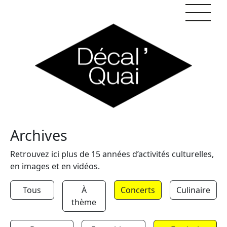
Skip to content
Archives
Retrouvez ici plus de 15 années d’activités culturelles,
en images et en vidéos.
Tous
À
Concerts
Culinaire
thème