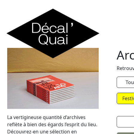
Skip to content
Ar
Retrouv
Tou
Festi
La vertigineuse quantité d’archives
reflète à bien des égards l’esprit du lieu.
Découvrez-en une sélection en