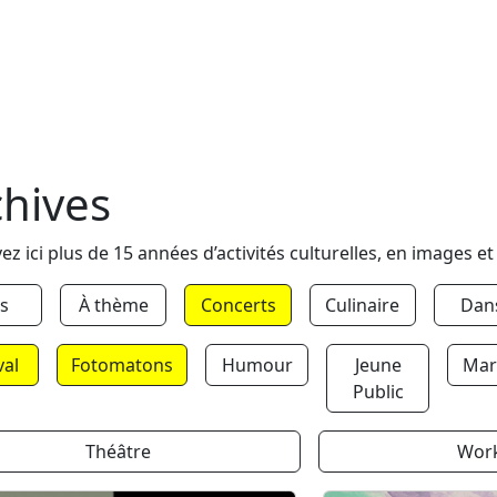
chives
ez ici plus de 15 années d’activités culturelles, en images et
s
À thème
Concerts
Culinaire
Dan
val
Fotomatons
Humour
Jeune
Mar
Public
Théâtre
Wor