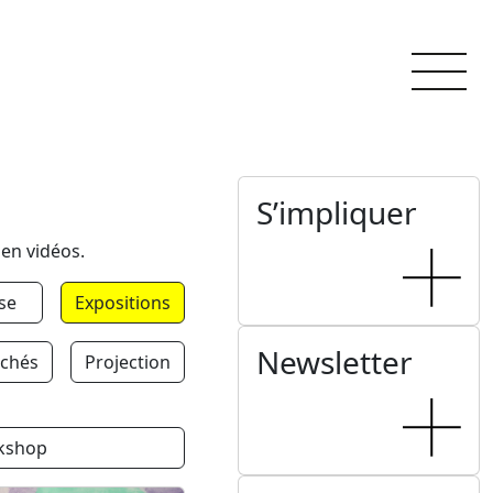
S’impliquer
 en vidéos.
se
Expositions
Newsletter
chés
Projection
kshop