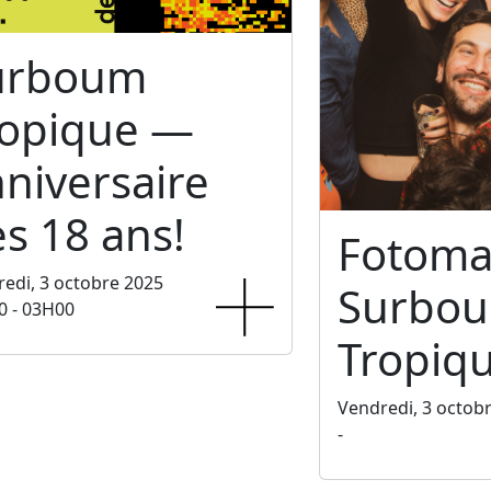
urboum
ropique —
niversaire
s 18 ans!
Fotoma
edi, 3 octobre 2025
Surbo
0 - 03H00
Tropiq
Vendredi, 3 octob
-