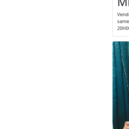
Mi
Vendr
samed
20H0