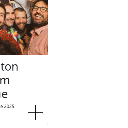
ton
um
ue
re 2025