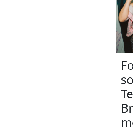
F
so
Te
Br
m