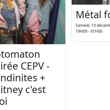
Métal f
Samedi, 13 décem
19H00 - 01H00
otomaton
irée CEPV -
ndinites +
itney c'est
oi