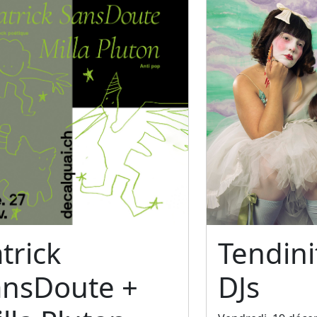
trick
Tendini
ansDoute +
DJs