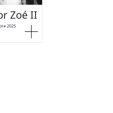
or Zoé II
bre 2025