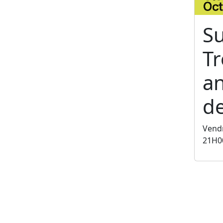
S
T
an
de
Vendr
21H0