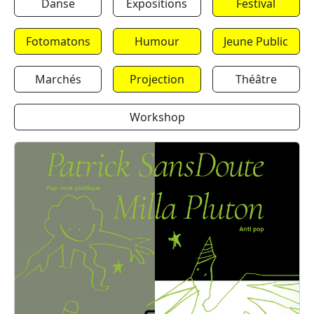
Danse
Expositions
Festival
Fotomatons
Humour
Jeune Public
Marchés
Projection
Théâtre
Workshop