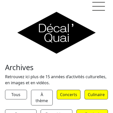
Skip to content
Archives
Retrouvez ici plus de 15 années d’activités culturelles,
en images et en vidéos.
Tous
À
Concerts
Culinaire
thème