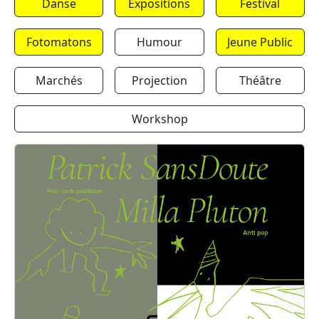
Danse
Expositions
Festival
Fotomatons
Humour
Jeune Public
Marchés
Projection
Théâtre
Workshop