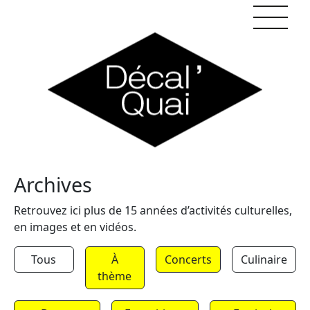
Skip to content
Archives
Retrouvez ici plus de 15 années d’activités culturelles,
en images et en vidéos.
Tous
À
Concerts
Culinaire
thème