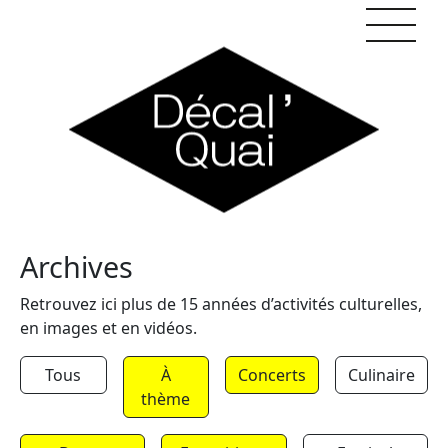
Skip to content
Archives
Retrouvez ici plus de 15 années d’activités culturelles,
en images et en vidéos.
Tous
À
Concerts
Culinaire
thème